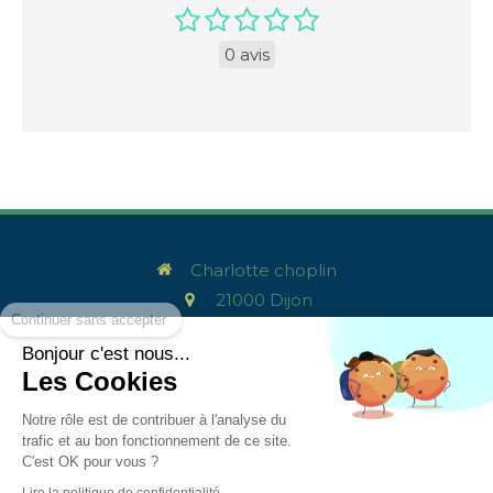
0 avis
Charlotte choplin
Continuer sans accepter
21000
Dijon
Afficher le téléphone
Bonjour c'est nous...
contact@charlottechoplin.com
Les Cookies
SIREN: 79954686600010
Notre rôle est de contribuer à l'analyse du
Plan du site
trafic et au bon fonctionnement de ce site.
Mentions légales
C'est OK pour vous ?