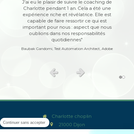
J'ai eu la chance d'avoir des sessions de
J'ai eu le plaisir de suivre le coaching de
coaching avec Charlotte. J'ai trouvé son
Charlotte pendant 1 an. Cela a été une
approche authentique et efficace.
expérience riche et révélatrice. Elle est
Charlotte crée l'espace nécessaire pour
capable de faire ressortir ce qui est
que le coaché puisse s'exprimer et trouver
important pour nous : aspect que nous
ses propres solutions. Elle a une écoute
oublions dans nos responsabilités
profonde et sait intervenir au bon
quotidiennes"
moment. SI vous cherchez de
Baubak Gandomi, Test Automation Architect, Adobe
"l'empowerment" et de "l'awareness": vous
êtes au bon endroit!
Matthieu Cousi, Fondateur Luminous
Slide précédent
Slide suivant
Charlotte choplin
Continuer sans accepter
21000
Dijon
Afficher le téléphone