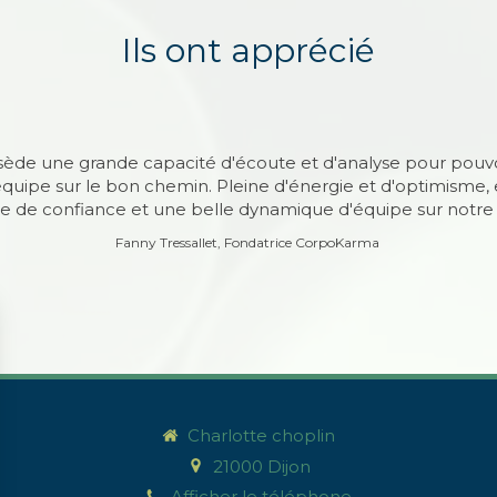
Ils ont apprécié
gner du talent de Charlotte pour aider les gens à trouver de
sède une grande capacité d'écoute et d'analyse pour pouv
 moi même, je reconnais à Charlotte une sensibilité hors 
équipe sur le bon chemin. Pleine d'énergie et d'optimisme, e
ntuitions lui permettant d'accompagner les équipes avec bi
re de confiance et une belle dynamique d'équipe sur notre p
efficacité "
Fanny Tressallet, Fondatrice CorpoKarma
Fondateur start-up
Charlotte choplin
21000
Dijon
Afficher le téléphone