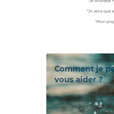
"Je souhaite
"Je sens que j
"Mon proje
Comment je 
vous aider ?
Un accompagnement 
collectif personnalisé
basé sur des valeurs