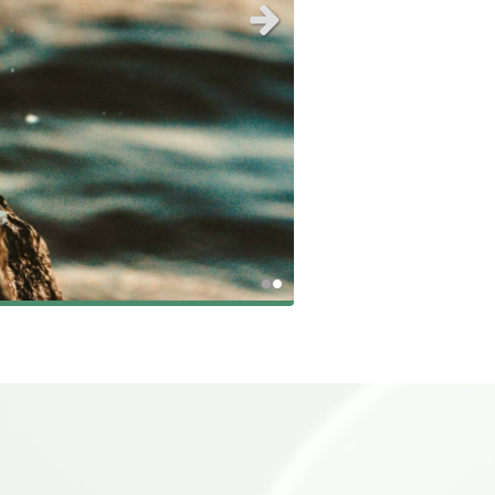
 j’ai acquis une formation
Slide suivant
ching. Mes différentes
ch/consultante vous
r un regard riche en
aux différents outils
 différentes formations.