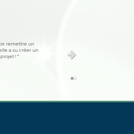
s solutions. En
oir remettre un
du commun et de
lle a su créer un
enveillance et
rojet ! "
Slide suivant