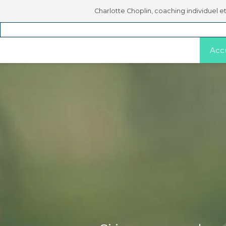
Charlotte Choplin, coaching individuel et
Accu