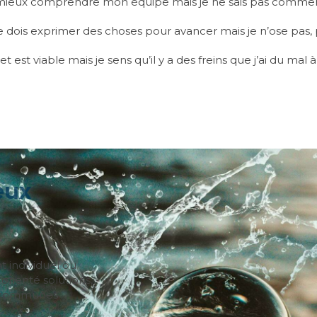
 mieux comprendre mon équipe mais je ne sais pas comme
e dois exprimer des choses pour avancer mais je n’ose pas,
t est viable mais je sens qu’il y a des freins que j’ai du mal à 
peux
individuel ou
Après une expérie
 orienté solutions,
développement de 
 communes :
commerciale au sei