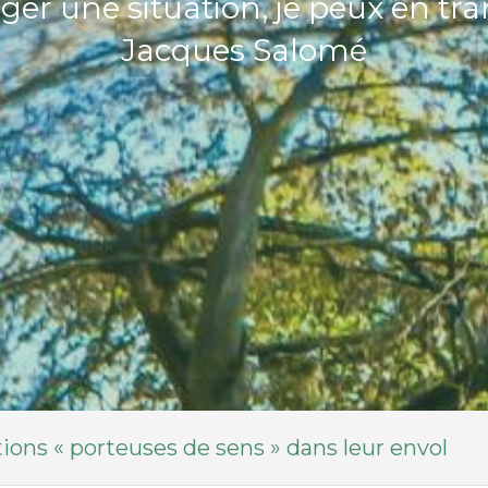
nger une situation, je peux en tra
Jacques Salomé
ons « porteuses de sens » dans leur envol