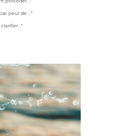
nt procéder…"
 par peur de …"
clarifier…"
nce confirmée dans le
la stratégie
n de différentes