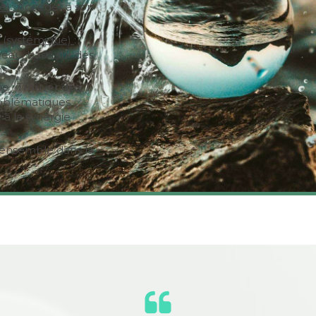
el :
Accéder à son
structures privées,
certifiante de coa
casquettes de coa
f (systémique)
:
permettront d’avoi
veau, basé sur des
ns
perspectives grâce 
appris lors de mes
e :
Trouver des
roblématiques
à la synergie
ensemble dans la