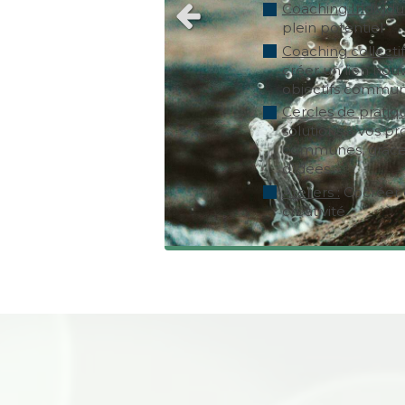
Coaching Individu
Slide précédent
plein potentiel
Coaching collecti
créer un lien nou
objectifs commu
Cercles de pratiqu
solutions à vos p
communes, grâce 
d’idées.
Ateliers :
Cocréer 
créativité