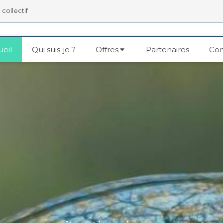
 collectif
eil
Qui suis-je ?
Offres
Partenaires
Con